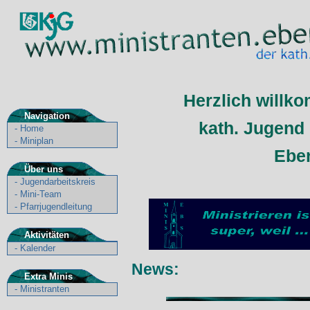
Herzlich willko
Navigation
kath. Jugend 
-
Home
-
Miniplan
Ebe
Über uns
-
Jugendarbeitskreis
-
Mini-Team
-
Pfarrjugendleitung
Aktivitäten
-
Kalender
News:
Extra Minis
-
Ministranten