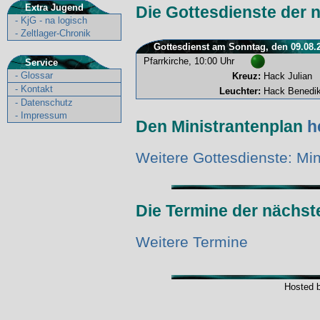
Extra Jugend
Die Gottesdienste der 
-
KjG - na logisch
-
Zeltlager-Chronik
Gottesdienst am Sonntag, den 09.08.
Pfarrkirche, 10:00 Uhr
Service
-
Glossar
Kreuz:
Hack Julian
-
Kontakt
Leuchter:
Hack Benedik
-
Datenschutz
-
Impressum
Den Ministrantenplan
h
Weitere Gottesdienste: Min
Die Termine der nächs
Weitere Termine
Hosted 