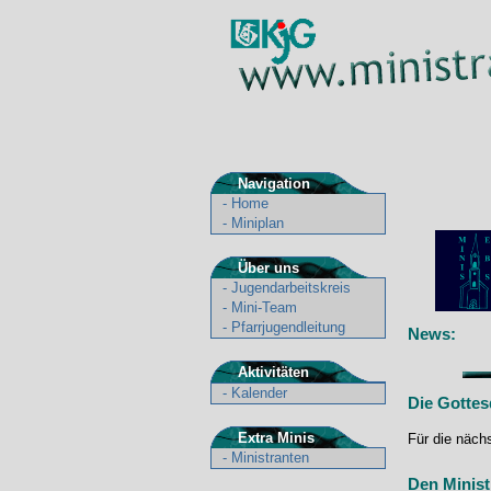
Navigation
-
Home
-
Miniplan
Über uns
-
Jugendarbeitskreis
-
Mini-Team
-
Pfarrjugendleitung
News:
Aktivitäten
-
Kalender
Die Gottes
Extra Minis
Für die näch
-
Ministranten
Den Minis