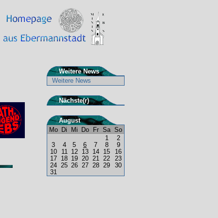
Weitere News
Weitere News
Nächste(r)
August
Mo
Di
Mi
Do
Fr
Sa
So
1
2
3
4
5
6
7
8
9
10
11
12
13
14
15
16
17
18
19
20
21
22
23
24
25
26
27
28
29
30
31