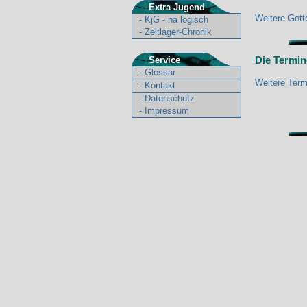
Extra Jugend
Weitere Gott
-
KjG - na logisch
-
Zeltlager-Chronik
Die Termin
Service
-
Glossar
Weitere Term
-
Kontakt
-
Datenschutz
-
Impressum